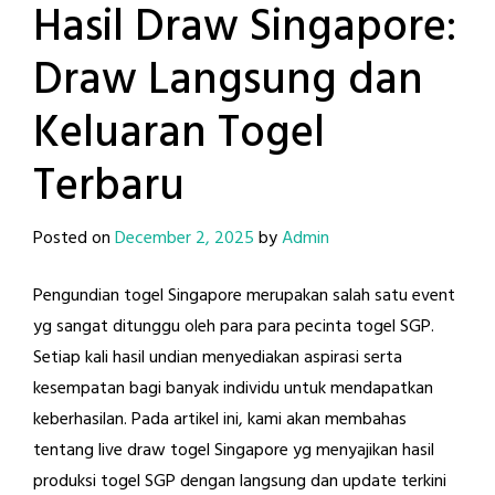
Hasil Draw Singapore:
Draw Langsung dan
Keluaran Togel
Terbaru
Posted on
December 2, 2025
by
Admin
Pengundian togel Singapore merupakan salah satu event
yg sangat ditunggu oleh para para pecinta togel SGP.
Setiap kali hasil undian menyediakan aspirasi serta
kesempatan bagi banyak individu untuk mendapatkan
keberhasilan. Pada artikel ini, kami akan membahas
tentang live draw togel Singapore yg menyajikan hasil
produksi togel SGP dengan langsung dan update terkini