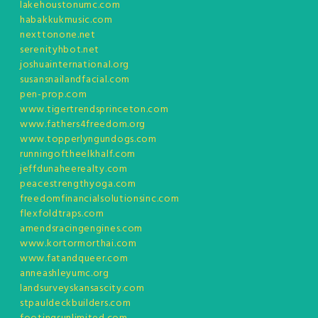
lakehoustonumc.com
habakkukmusic.com
nexttonone.net
serenityhbot.net
joshuainternational.org
susansnailandfacial.com
pen-prop.com
www.tigertrendsprinceton.com
www.fathers4freedom.org
www.topperlyngundogs.com
runningoftheelkhalf.com
jeffdunaheerealty.com
peacestrengthyoga.com
freedomfinancialsolutionsinc.com
flexfoldtraps.com
amendsracingengines.com
www.kortormorthai.com
www.fatandqueer.com
anneashleyumc.org
landsurveyskansascity.com
stpauldeckbuilders.com