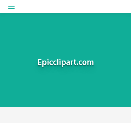
Skip
to
content
Epicclipart.com