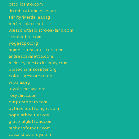
catolicanto.com
lbkeducationcenter.org
trinityriverdallas.org
perfectplace.net
3seasonsthaibistrooakland.com
scribblefire.com
yogaexpo.org
home-careassociates.com
andreacavaletto.com
parksleylivestocksupply.com
boisedharmacenter.org
color-agestores.com
wipala.org
loyola-malawi.org
rosychicc.com
outpostboats.com
bytheendoftonight.com
hopeinthecities.org
gratefulgluttons.com
mobdroforpctv.com
cassandrasturdy.com