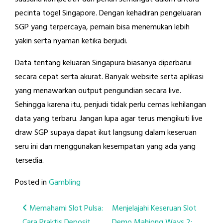
pecinta togel Singapore. Dengan kehadiran pengeluaran
SGP yang terpercaya, pemain bisa menemukan lebih
yakin serta nyaman ketika berjudi.
Data tentang keluaran Singapura biasanya diperbarui
secara cepat serta akurat. Banyak website serta aplikasi
yang menawarkan output pengundian secara live.
Sehingga karena itu, penjudi tidak perlu cemas kehilangan
data yang terbaru. Jangan lupa agar terus mengikuti live
draw SGP supaya dapat ikut langsung dalam keseruan
seru ini dan menggunakan kesempatan yang ada yang
tersedia.
Posted in
Gambling
Post
Memahami Slot Pulsa:
Menjelajahi Keseruan Slot
Cara Praktis Deposit
Demo Mahjong Ways 2: